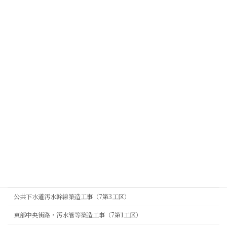
工事エリア
宮代町
白岡市
久喜市
杉戸町
工事現場
総A除)街路改良工事(古川橋側道橋A2橋台工)
7久喜-23号農業用水路その4
白岡宮代線整備工事(交差点整備工)
緊急浚渫推進工事（隼人堀川・河道整備工）
公共下水道汚水幹線築造工事（7第3工区）
東部中央街路・汚水管等築造工事（7第1工区）