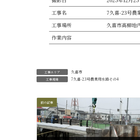
撮影日
2025年12月2
工事名
7久喜-23号
工事場所
久喜市高柳地
作業内容
久喜市
工事エリア
7久喜-23号農業用水路その4
工事現場
前の記事