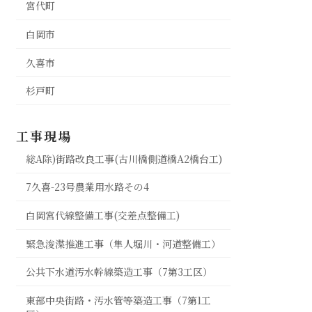
宮代町
白岡市
久喜市
杉戸町
工事現場
総A除)街路改良工事(古川橋側道橋A2橋台工)
7久喜-23号農業用水路その4
白岡宮代線整備工事(交差点整備工)
緊急浚渫推進工事（隼人堀川・河道整備工）
公共下水道汚水幹線築造工事（7第3工区）
東部中央街路・汚水管等築造工事（7第1工