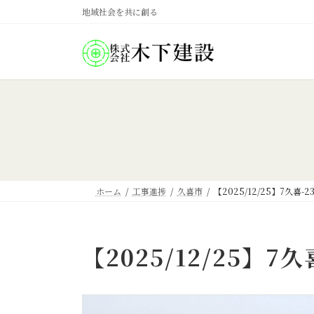
コ
ナ
地域社会を共に創る
ン
ビ
テ
ゲ
ン
ー
ツ
シ
へ
ョ
ス
ン
キ
に
ッ
移
プ
動
ホーム
工事進捗
久喜市
【2025/12/25】7久喜
【2025/12/25】