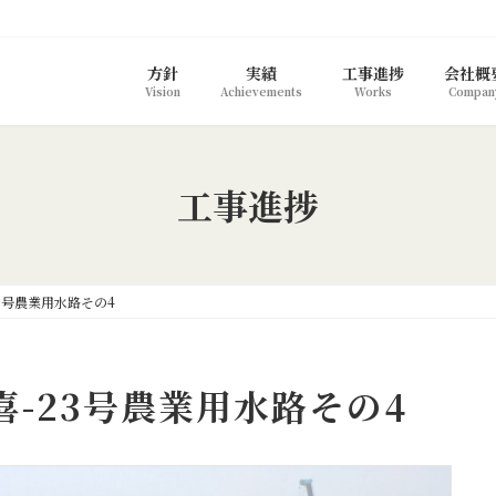
方針
実績
工事進捗
会社概
Vision
Achievements
Works
Compan
工事進捗
-23号農業用水路その4
7久喜-23号農業用水路その4