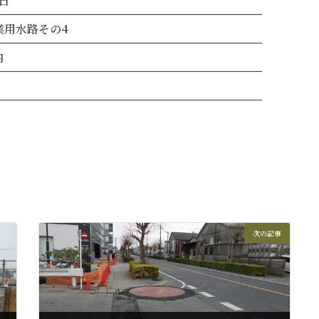
5日
農業用水路その4
内
次の記事