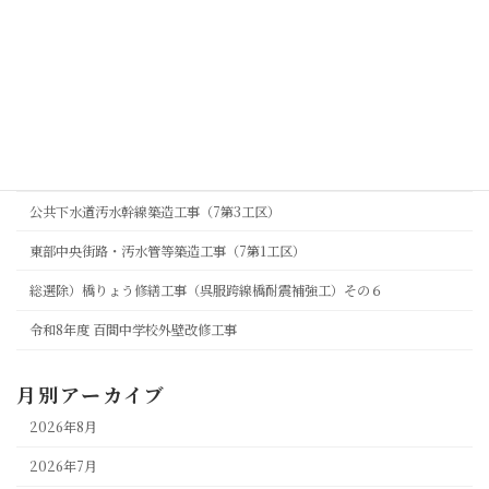
工事現場
総A除)街路改良工事(古川橋側道橋A2橋台工)
7久喜-23号農業用水路その4
白岡宮代線整備工事(交差点整備工)
緊急浚渫推進工事（隼人堀川・河道整備工）
公共下水道汚水幹線築造工事（7第3工区）
東部中央街路・汚水管等築造工事（7第1工区）
総選除）橋りょう修繕工事（呉服跨線橋耐震補強工）その６
令和8年度 百間中学校外壁改修工事
月別アーカイブ
2026年8月
2026年7月