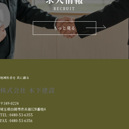
RECRUIT
もっと見る
地域社会を 共に創る
株式会社 木下建設
〒349-0224
埼玉県白岡市彦兵衛128番地4
TEL : 0480-53-6355
FAX : 0480-53-6356